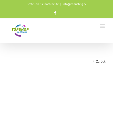
Zum
Bestellen Sie noch heute
|
info@rennsteig.tv
Inhalt
springen
Facebook
Zurück