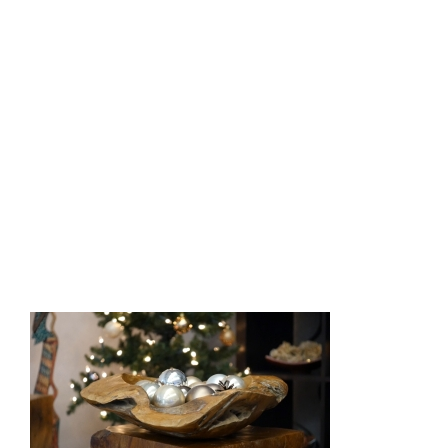
051_Teakschale_01