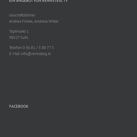
EIN ANGEBOT VON RENNSTEIG TV
Geschäftsführer
Andrea Flörke, Andreas Witter
Topfmarkt 1
98527 Suhl
Telefon 0 36 81 / 3 88 77 3
E-Mail info@rennsteig.tv
FACEBOOK