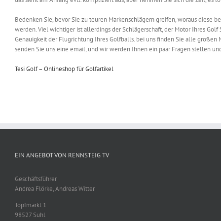
Bedenken Sie, bevor Sie zu teuren Markenschlägern greifen, woraus diese b
werden. Viel wichtiger ist allerdings der Schlägerschaft, der Motor Ihres Golf
Genauigkeit der Flugrichtung Ihres Golfballs. bei uns finden Sie alle großen
senden Sie uns eine email, und wir werden Ihnen ein paar Fragen stellen und
Tesi Golf – Onlineshop für Golfartikel
EIN ANGEBOT VON RENNSTEIG TV
Geschäftsführer
Andrea Flörke, Andreas Witter
Topfmarkt 1
98527 Suhl