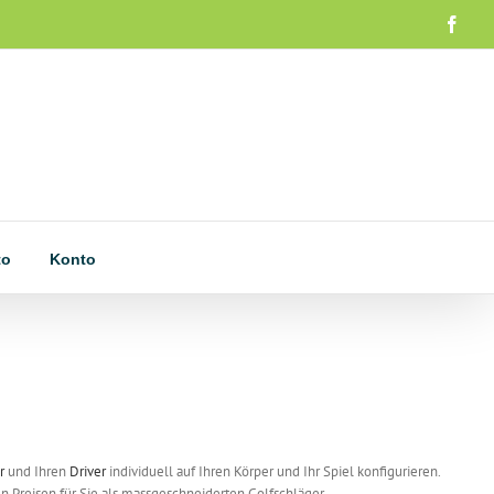
Face
to
Konto
r
und Ihren
Driver
individuell auf Ihren Körper und Ihr Spiel konfigurieren.
 Preisen für Sie als massgeschneiderten Golfschläger.