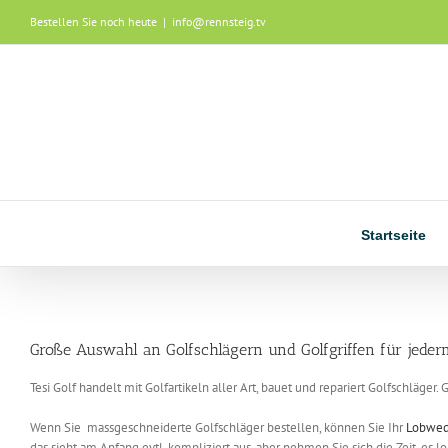
Zum
Bestellen Sie noch heute
|
info@rennsteig.tv
Inhalt
springen
Startseite
Große Auswahl an Golfschlägern und Golfgriffen für jede
Tesi Golf handelt mit Golfartikeln aller Art, bauet und repariert Golfschläger.
Wenn Sie massgeschneiderte Golfschläger bestellen, können Sie Ihr
Lobwe
das sieht am Anfang evtl. kompliziert aus, aber nehmen Sie sich die Zeit, es 